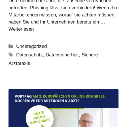
Unternehmen bekannt, die tausende von Kunden
betreffen. Phishing lässt sich verhindern! Wenn Ihre
Mitarbeitenden wissen, worauf sie achten müssen,
haben Sie und Ihr Unternehmen bereits ein …
Weiterlesen
Kategorien
Uncategorized
Schlagwörter
Datenschutz
,
Datensicherheit
,
Sichere
Arztpraxis