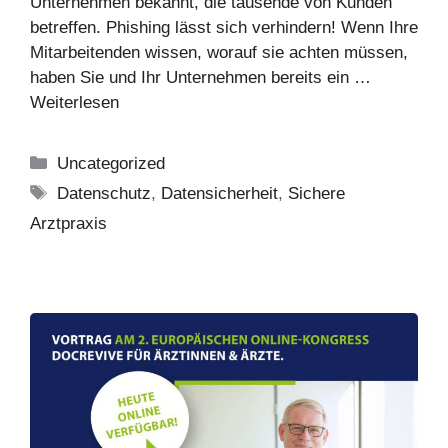
Unternehmen bekannt, die tausende von Kunden
betreffen. Phishing lässt sich verhindern! Wenn Ihre
Mitarbeitenden wissen, worauf sie achten müssen,
haben Sie und Ihr Unternehmen bereits ein …
Weiterlesen
Kategorien
Uncategorized
Schlagwörter
Datenschutz
,
Datensicherheit
,
Sichere
Arztpraxis